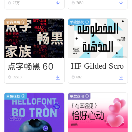
27万
7659
会员商用
单独授权
HF Gilded Scro
点字畅黑 60
ll
39518
692
单独授权
单款商用