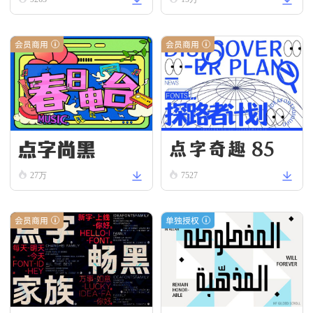
会员商用
会员商用
点字尚黑
点字奇趣 85
27万
7527
会员商用
单独授权