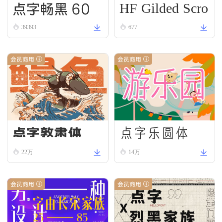
HF Gilded Scro
点字畅黑 60
ll
39393
677
会员商用
会员商用
点字乐圆体
点字敦肃体
22万
14万
会员商用
会员商用