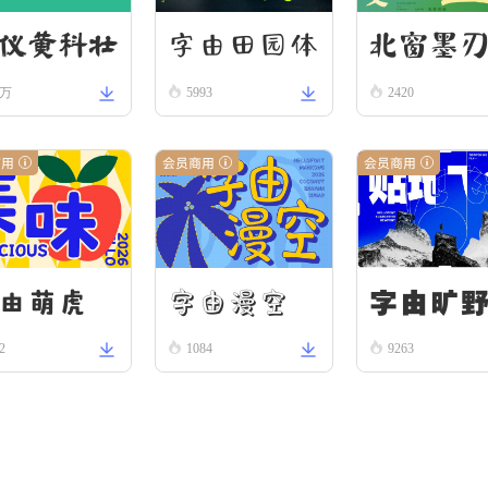
字由田园体
北窗墨
仪黄科壮
8万
5993
2420
 W
商用
会员商用
会员商用
字由漫空
字由旷
由萌虎
2
1084
9263