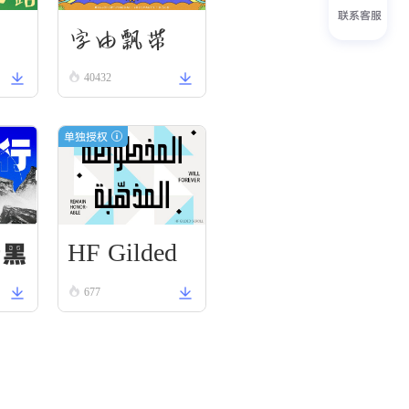
联系客服
刃
字由飘带
40432
单独授权
HF Gilded
野黑
Scroll
677