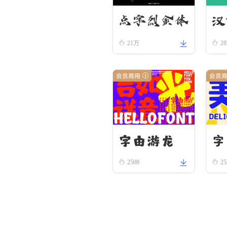
汉
点字烈金体
21万
2
隶
会员商用
会员
字由游龙
字
2508
25