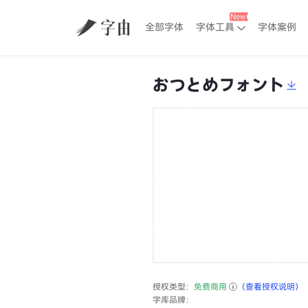
全部字体
字体工具
字体案例
おつとめフォント
授权类型：
免费商用
（查看授权说明）
字库品牌：