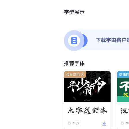
字型展示
下载字由客户
推荐字体
会员商用
单独
汉
点字烈金体
21万
2
隶