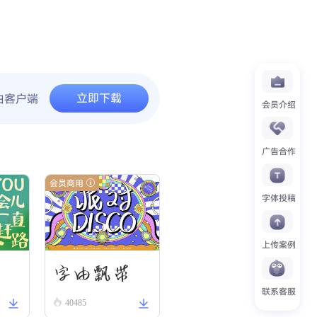
立即下载
由客户端
会员介绍
广告合作
会员商用
字体投稿
上传案例
刃
字由飘带
联系客服
40485