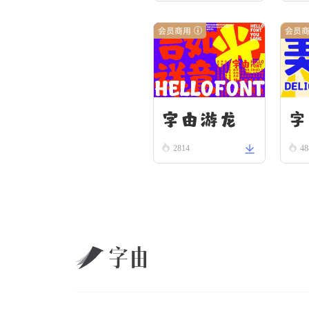
会员商用
会员
字由游龙
字
2814
48