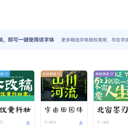
端，即可一键使用该字体
更多精选字体授权商用，尽在字
授权
会员商用
单款商用
字由田园体
北窗墨
仪黄科壮
8万
6054
2426
 W