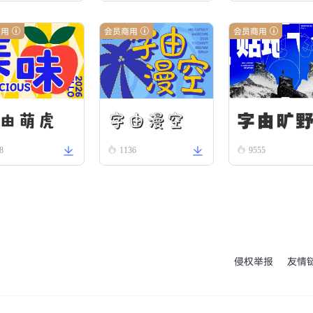
商用
会员商用
会员商用
字由漫空
字由旷
由萌虎
8
1136
9555
侵权举报
友情