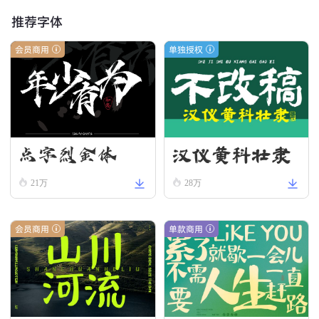
推荐字体
会员商用
单独授权
汉仪黄科壮隶
点字烈金体
W
21万
28万
会员商用
单款商用