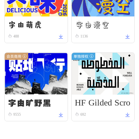
字由漫空
字由萌虎
488
1136
会员商用
单独授权
HF Gilded Scro
字由旷野黑
ll
9555
692