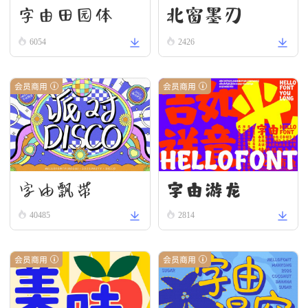
字由田园体
北窗墨刃
6054
2426
会员商用
会员商用
字由游龙
字由飘带
40485
2814
会员商用
会员商用