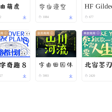
HF Gilde
字由漫空
由萌虎
2
1084
Scroll
677
商用
会员商用
单款商用
字奇趣 8
字由田园体
北窗墨
27
5993
2420