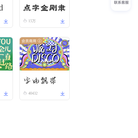
联系客服
d
点字金刚隶
15万
会员商用
刃
字由飘带
40432