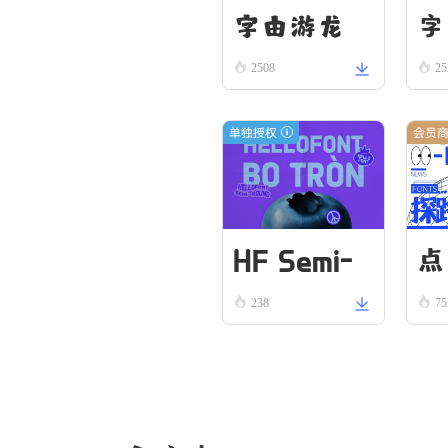
字由游龙
字
2508
25
单独授权
会员
HF Semi-
点
238
75
Round VN
5
Bold