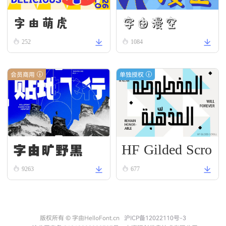
字由漫空
字由萌虎
252
1084
会员商用
单独授权
HF Gilded Scro
字由旷野黑
ll
9263
677
版权所有 © 字由HelloFont.cn
沪ICP备12022110号-3