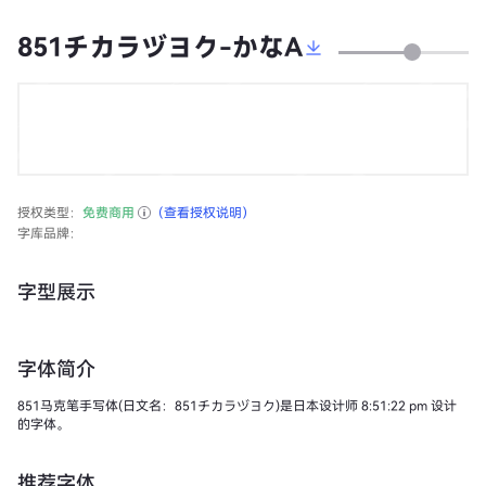
851チカラヅヨク-かなA
授权类型：
免费商用
（查看授权说明）
字库品牌：
字型展示
字体简介
851马克笔手写体(日文名：851チカラヅヨク)是日本设计师 8:51:22 pm 设计
的字体。
推荐字体