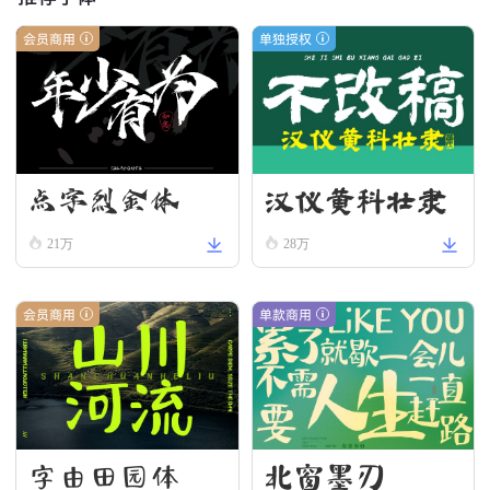
会员商用
单独授权
汉仪黄科壮隶
点字烈金体
W
21万
28万
会员商用
单款商用
字由田园体
北窗墨刃