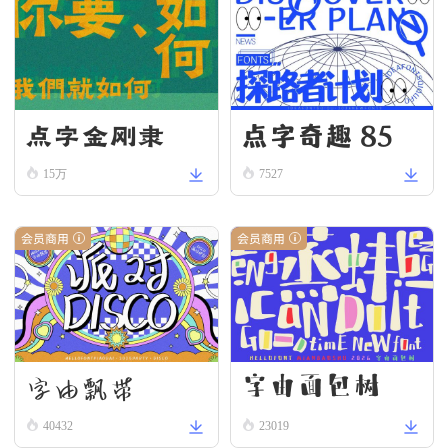
点字奇趣 85
点字金刚隶
15万
7527
会员商用
会员商用
字由飘带
字由面包树
40432
23019