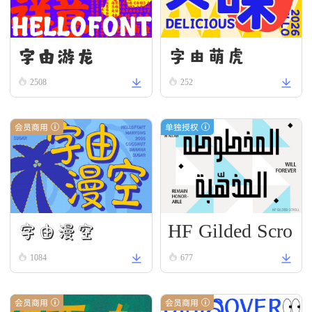
字由游龙
字由萌虎
2508
252
会员商用
单独授权
HF Gilded Scro
字由漫空
ll
1084
677
会员商用
会员商用