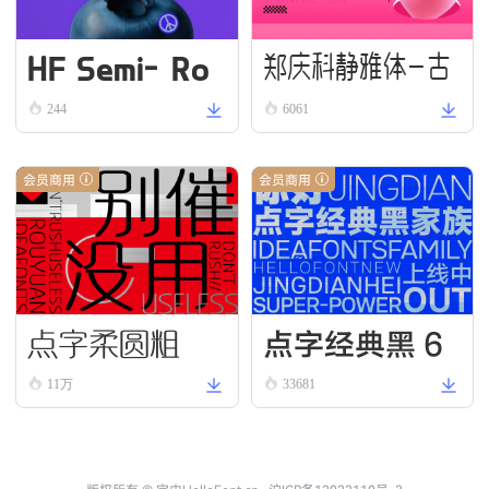
HF Semi-Ro
郑庆科静雅体-古
und VN Bold
244
6061
朴版 Simple
会员商用
会员商用
点字柔圆粗
点字经典黑 6
5
11万
33681