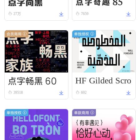
点字尚黑
点字奇趣 85
27万
7659
会员商用
单独授权
HF Gilded Scro
点字畅黑 60
ll
39518
692
单独授权
单款商用