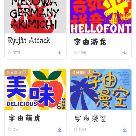
字由游龙
Ryujin Attack
37万
2508
会员商用
会员商用
字由漫空
字由萌虎
252
1084