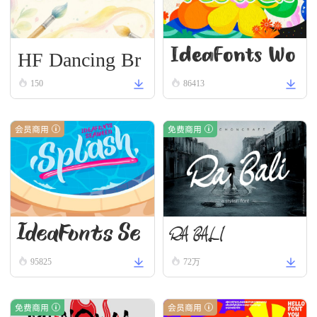
HF Dancing Br
IdeaFonts Wo
ush
150
86413
odcut
会员商用
免费商用
IdeaFonts Se
RA BALI
95825
72万
aweed
免费商用
会员商用