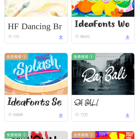
HF Dancing Br
IdeaFonts Wo
ush
153
86432
odcut
会员商用
免费商用
IdeaFonts Se
RA BALI
95849
72万
aweed
免费商用
会员商用