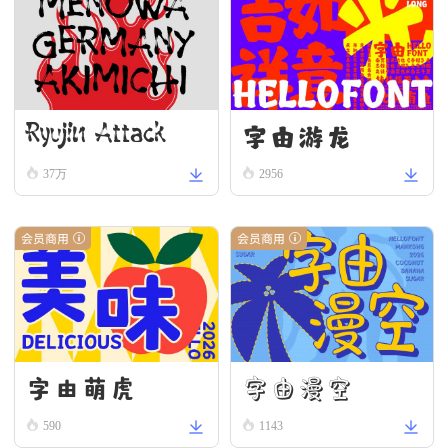
字由游龙
Ryujin Attack
37万
2956
会员商用
会员商用
字由漫空
字由萌虎
590
1143