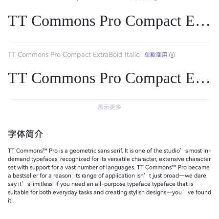
TT Commons Pro Compact Extr
TT Commons Pro Compact ExtraBold Italic
单款商用
TT Commons Pro Compact ExtraB
展示更多
字体简介
TT Commons™ Pro is a geometric sans serif. It is one of the studio’s most in-
demand typefaces, recognized for its versatile character, extensive character
set with support for a vast number of languages. TT Commons™ Pro became
a bestseller for a reason: its range of application isn’t just broad—we dare
say it’s limitless! If you need an all-purpose typeface typeface that is
suitable for both everyday tasks and creating stylish designs—you’ve found
it!