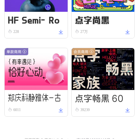
HF Semi-Ro
点字尚黑
und VN Bold
228
27万
单款商用
会员商用
点字畅黑 60
郑庆科静雅体-古
6011
39239
朴版 Simple