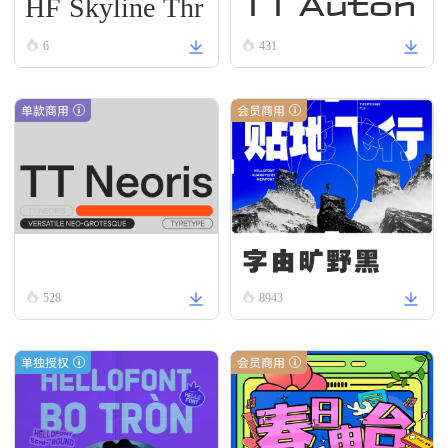
HF Skyline Thr
TT Auton
ead
omous R
6
431
egular
单款商用
会员商用
字由旷野黑
TT Neoris Regular
528
8943
单独授权
会员商用