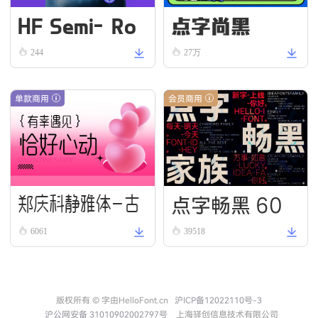
HF Semi-Ro
点字尚黑
und VN Bold
244
27万
单款商用
会员商用
点字畅黑 60
郑庆科静雅体-古
6061
39518
朴版 Simple
版权所有 © 字由HelloFont.cn
沪ICP备12022110号-3
沪公网安备 31010902002797号
上海驿创信息技术有限公司