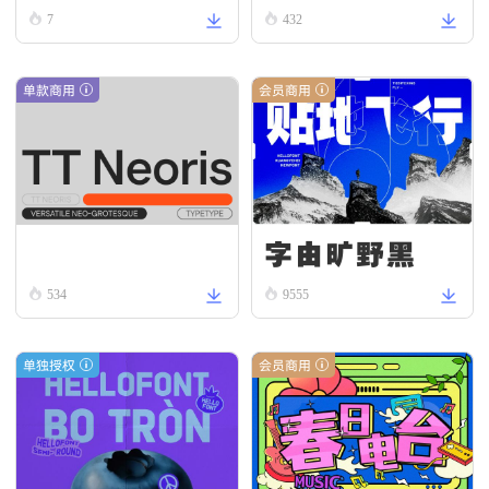
ead
omous R
7
432
egular
单款商用
会员商用
字由旷野黑
TT Neoris Regular
534
9555
单独授权
会员商用