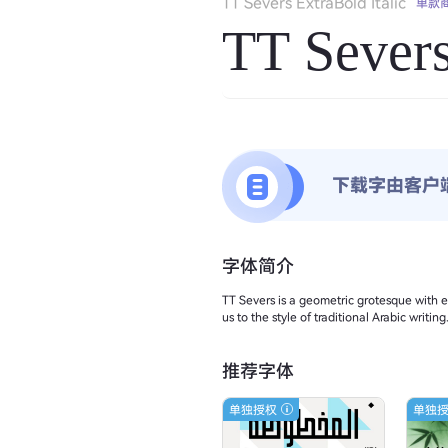
TT Severs ExtraBold Italic
单款
TT Severs
下载字由客户
字体简介
TT Severs is a geometric grotesque with em
us to the style of traditional Arabic writi
推荐字体
单独授权
单独