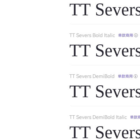
TT Sever
TT Severs Bold Italic
单款商用
TT Severs
TT Severs DemiBold
单款商用
TT Sever
TT Severs DemiBold Italic
单款
TT Severs