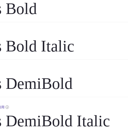
s Bold
 Bold Italic
s DemiBold
商用
 DemiBold Italic