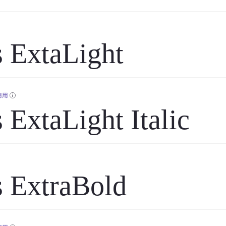
 ExtaLight
商用
 ExtaLight Italic
 ExtraBold