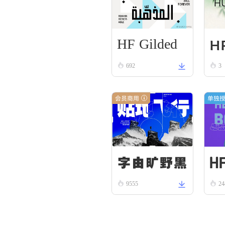
HF Gilded
HF
Scroll
692
3
l 
ck
会员商用
单独
H
字由旷野黑
9555
24
R
Bo