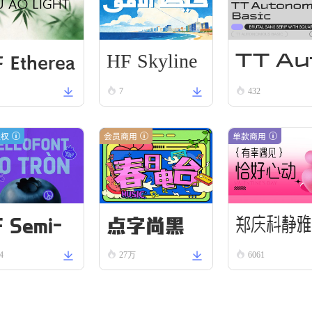
HF Skyline
 Etherea
TT Au
Thread
7
432
Li VN Bla
onom
us Re
授权
会员商用
单款商用
ular
F Semi-
点字尚黑
郑庆科静雅
4
27万
6061
ound VN
体-古朴版 
ld
mple