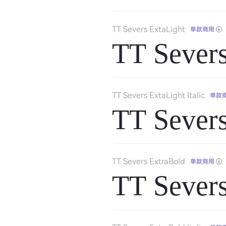
TT Severs ExtaLight
单款商用
TT Severs
TT Severs ExtaLight Italic
单款
TT Severs
TT Severs ExtraBold
单款商用
TT Severs