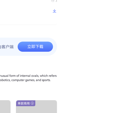
3
立即下载
由客户端
usual form of internal ovals, which refers
n robotics, computer games, and sports.
单款商用