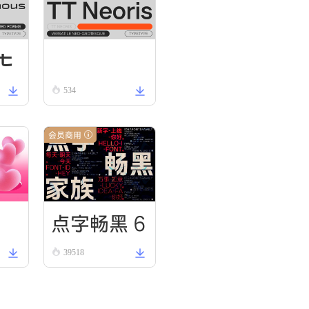
t
TT Neoris Regular
534
o
g
会员商用
点字畅黑 6
39518
0
Si