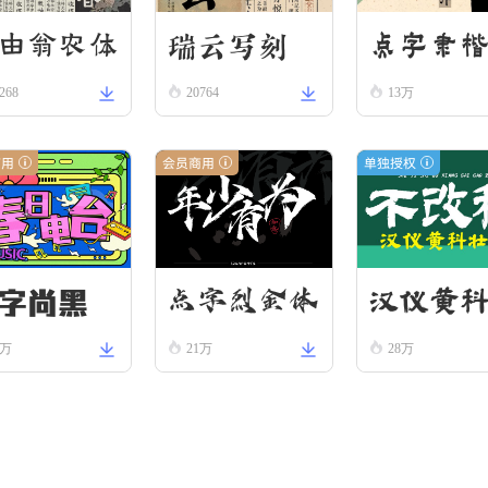
瑞云写刻
由翁农体
点字隶
268
20764
13万
商用
会员商用
单独授权
字尚黑
汉仪黄
点字烈金体
7万
21万
28万
隶 W