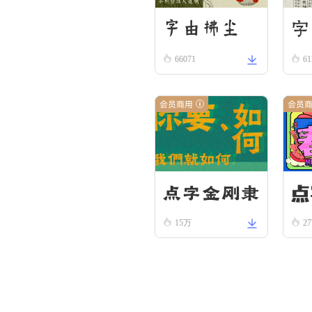
字由拂尘
字
66071
61
会员商用
会员
点
点字金刚隶
15万
2