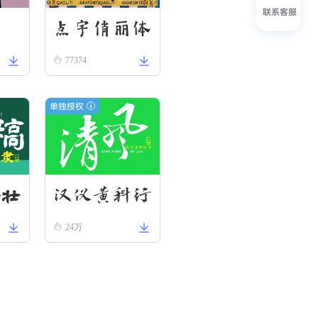
联系客服
楷
点字俏丽体
77374
单独授权
科壮
汉仪黄科行
24万
书 W