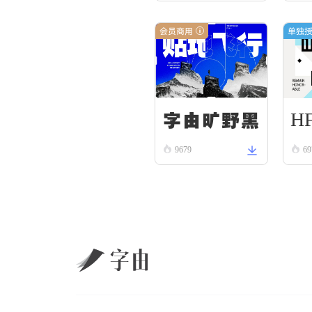
会员商用
单独
HF
字由旷野黑
9679
Sc
69