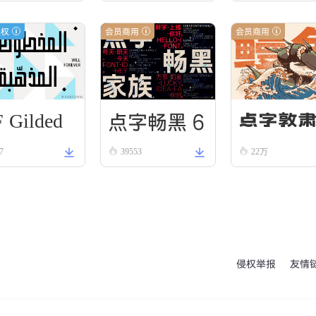
授权
会员商用
会员商用
 Gilded
点字畅黑 6
点字敦
roll
7
39553
22万
0
侵权举报
友情