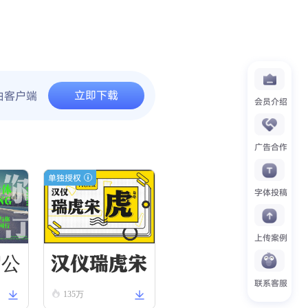
立即下载
由客户端
会员介绍
广告合作
单独授权
字体投稿
上传案例
汉仪瑞虎宋
驾公
联系客服
135万
W