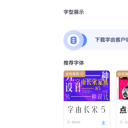
字型展示
下载字由客户
推荐字体
会员商用
会员
字由长宋 5
点
69416
3
5