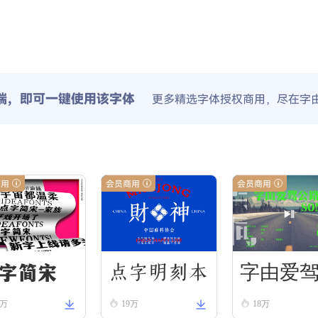
端，即可一键使用该字体
更多精选字体授权商用，尽在字
商用
会员商用
会员商用
字简宋
点字明刻本
字由爱
2万
19万
18万
婉宋
路体-宋