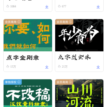
ll
1084
677
会员商用
会员商用
点字金刚隶
点字烈金体
15万
21万
单独授权
会员商用