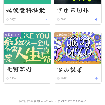
字由田园体
汉仪黄科壮隶
W
28万
5993
单款商用
会员商用
北窗墨刃
字由飘带
2420
40432
版权所有 © 字由HelloFont.cn
沪ICP备12022110号-3