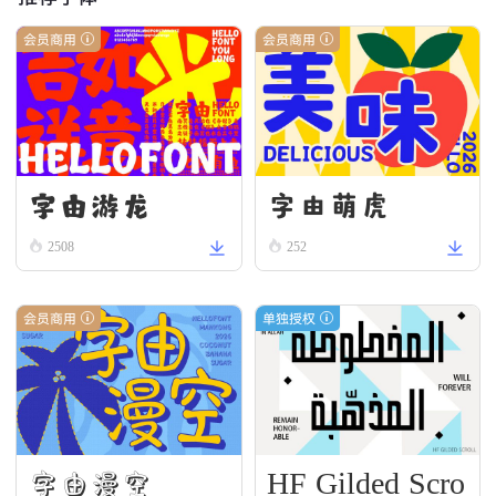
会员商用
会员商用
字由游龙
字由萌虎
2508
252
会员商用
单独授权
HF Gilded Scro
字由漫空