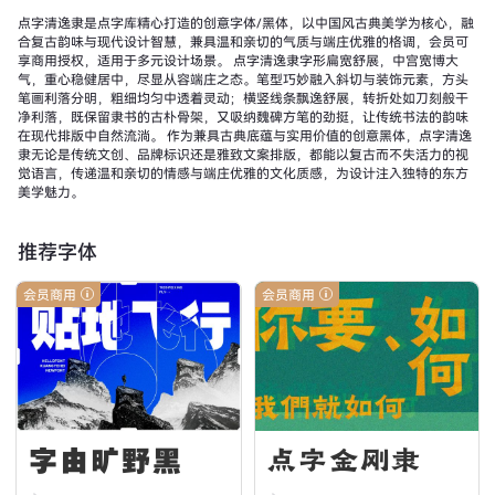
点字清逸隶是点字库精心打造的创意字体/黑体，以中国风古典美学为核心，融
合复古韵味与现代设计智慧，兼具温和亲切的气质与端庄优雅的格调，会员可
享商用授权，适用于多元设计场景。 点字清逸隶字形扁宽舒展，中宫宽博大
气，重心稳健居中，尽显从容端庄之态。笔型巧妙融入斜切与装饰元素，方头
笔画利落分明，粗细均匀中透着灵动；横竖线条飘逸舒展，转折处如刀刻般干
净利落，既保留隶书的古朴骨架，又吸纳魏碑方笔的劲挺，让传统书法的韵味
在现代排版中自然流淌。 作为兼具古典底蕴与实用价值的创意黑体，点字清逸
隶无论是传统文创、品牌标识还是雅致文案排版，都能以复古而不失活力的视
觉语言，传递温和亲切的情感与端庄优雅的文化质感，为设计注入独特的东方
美学魅力。
推荐字体
会员商用
会员商用
字由旷野黑
点字金刚隶