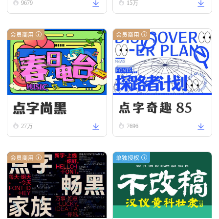
9679
15万
会员商用
会员商用
点字尚黑
点字奇趣 85
27万
7696
会员商用
单独授权