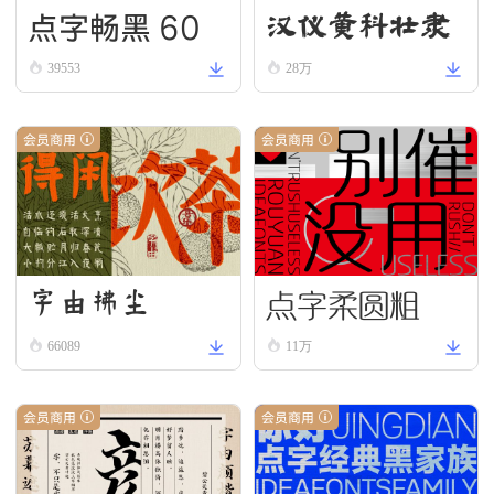
点字畅黑 60
汉仪黄科壮隶
W
39553
28万
会员商用
会员商用
点字柔圆粗
字由拂尘
66089
11万
会员商用
会员商用