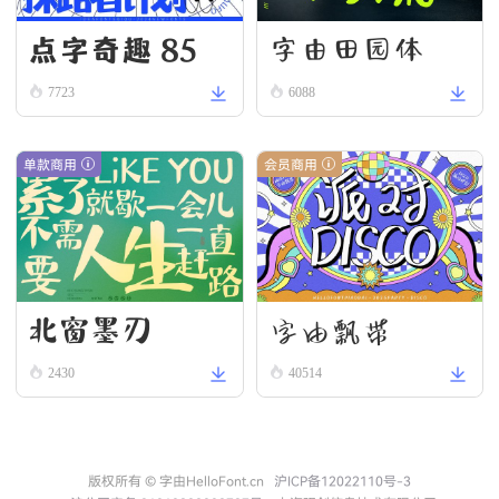
点字奇趣 85
字由田园体
7723
6088
单款商用
会员商用
北窗墨刃
字由飘带
2430
40514
版权所有 © 字由HelloFont.cn
沪ICP备12022110号-3