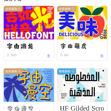
会员商用
会员商用
字由游龙
字由萌虎
3035
663
会员商用
单独授权
HF Gilded Scro
字由漫空