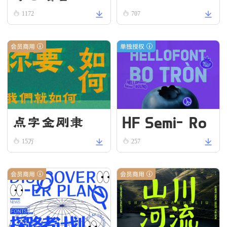
ll
1172
707
会员商用
单独授权
HF Semi-Ro
点字金刚隶
und VN Bold
15万
257
会员商用
会员商用