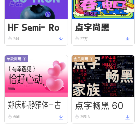
HF Semi-Ro
点字尚黑
und VN Bold
244
27万
单款商用
会员商用
点字畅黑 60
郑庆科静雅体-古
6061
39518
朴版 Simple