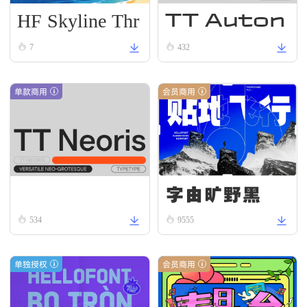
HF Skyline Thr
TT Auton
ead
omous R
7
432
egular
单款商用
会员商用
字由旷野黑
TT Neoris Regular
534
9555
单独授权
会员商用