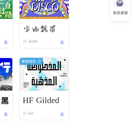
联系客服
刃
字由飘带
40396
单独授权
HF Gilded
野黑
Scroll
661