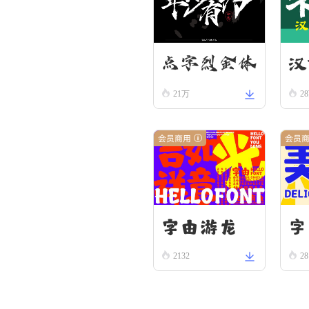
汉
点字烈金体
21万
2
隶
会员商用
会员
字由游龙
字
2132
28