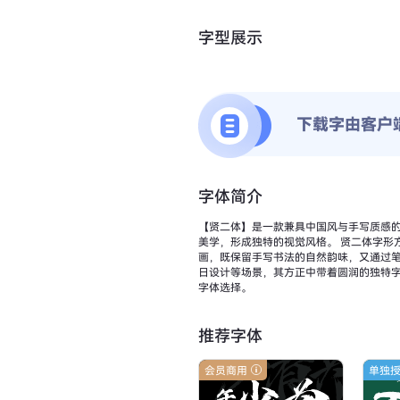
字型展示
下载字由客户
字体简介
【贤二体】是一款兼具中国风与手写质感
美学，形成独特的视觉风格。 贤二体字形方正稳重，重心居中平衡，中宫宽博的结构设计增强了字体的包容性与可读性。笔型采用圆润处理，粗重均匀的线条配合圆头笔
画，既保留手写书法的自然韵味，又通过笔画断开的设计避免连
日设计等场景，其方正中带着圆润的独特
字体选择。
推荐字体
会员商用
单独