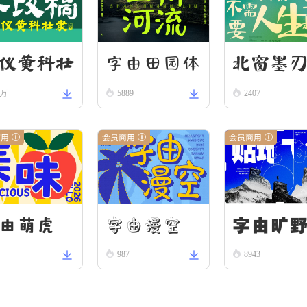
字由田园体
北窗墨
仪黄科壮
8万
5889
2407
 W
商用
会员商用
会员商用
字由漫空
字由旷
由萌虎
987
8943