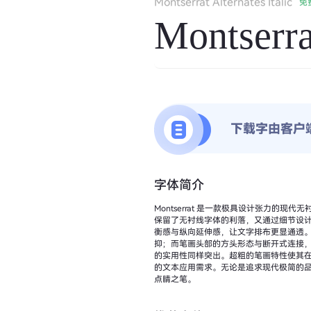
Montserrat Alternates Italic
免
Montserrat
下载字由客户
字体简介
Montserrat 是一款极具设计张力的
保留了无衬线字体的利落，又通过细节设计传递出强烈的个性。 Montserrat 的字形结构尤为亮眼：整体形态
衡感与纵向延伸感，让文字排布更显通透
抑；而笔画头部的方头形态与断开式连接，则为字体注入了几
的实用性同样突出。超粗的笔画特性使其
的文本应用需求。无论是追求现代极简的品牌
点睛之笔。