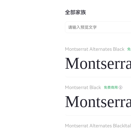
全部家族
Montserrat Alternates Black
免
Montserra
Montserrat Black
免费商用
Montserra
Montserrat Alternates BlackItal