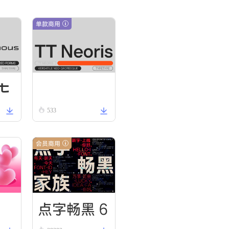
单款商用
t
TT Neoris Regular
533
o
g
会员商用
点字畅黑 6