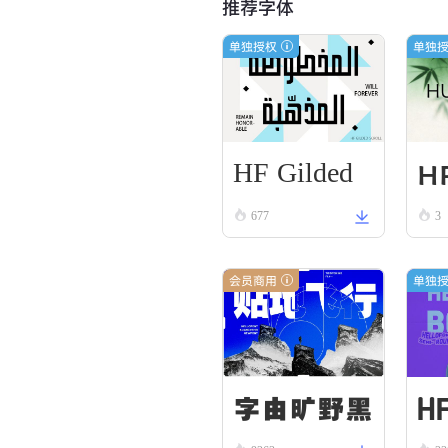
推荐字体
单独授权
单独
HF Gilded
HF
Scroll
677
3
l 
ck
会员商用
单独
H
字由旷野黑