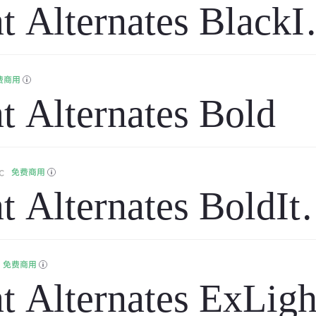
t Alternates BlackIt
费商用
t Alternates Bold
c
免费商用
t Alternates BoldIta
免费商用
t Alternates ExLigh