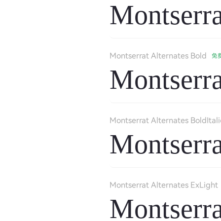
Montserra
Montserrat Alternates Bold
免
Montserra
Montserrat Alternates BoldItali
Montserra
Montserrat Alternates ExLight
Montserra