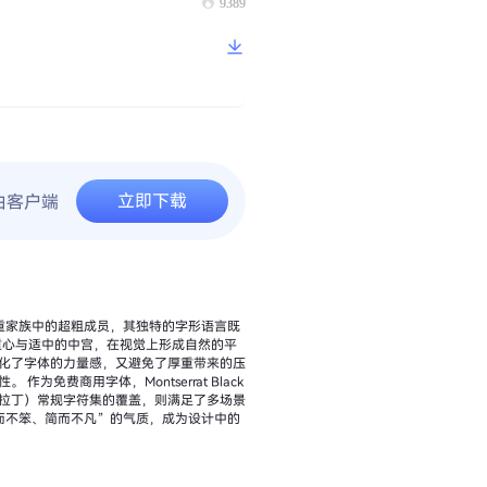
9389
立即下载
由客户端
为多字重家族中的超粗成员，其独特的字形语言既
化了字体的力量感，又避免了厚重带来的压
lack
拉丁）常规字符集的覆盖，则满足了多场景
“粗而不笨、简而不凡”的气质，成为设计中的