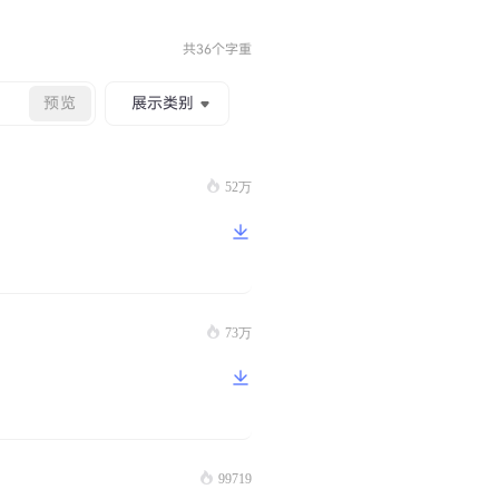
共36个字重
预览
展示类别
52万
73万
99719