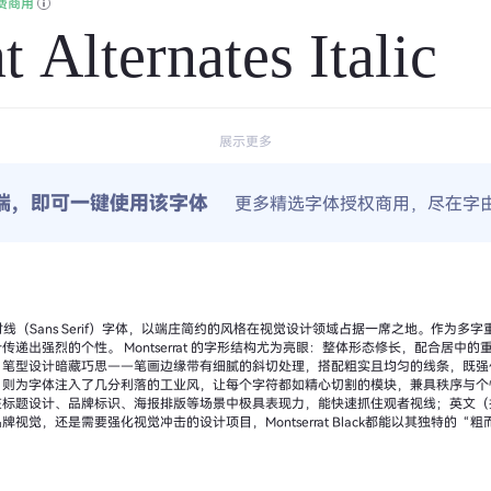
费商用
 Alternates Italic
展示更多
端，即可一键使用该字体
更多精选字体授权商用，尽在字
现代无衬线（Sans Serif）字体，以端庄简约的风格在视觉设计领域占据一席之地。作
修长，配合居中的重心与适中的中宫，在视觉上形成自然的平
。笔型设计暗藏巧思——笔画边缘带有细腻的斜切处理，搭配粗实且均匀的线条，既强
分利落的工业风，让每个字符都如精心切割的模块，兼具秩序与个性。 作为免费商用字体，Montserrat B
在标题设计、品牌标识、海报排版等场景中极具表现力，能快速抓住观者视线；英文（
视觉，还是需要强化视觉冲击的设计项目，Montserrat Black都能以其独特的