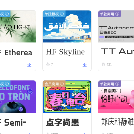
授权
单独授权
单款商用
HF Skyline
 Etherea
TT Au
Thread
7
431
Li VN Bla
onom
us Re
授权
会员商用
单款商用
ular
F Semi-
点字尚黑
郑庆科静雅