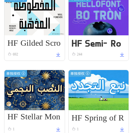
HF Gilded Scro
HF Semi-Ro
ll
und VN Bold
692
244
单独授权
单独授权
HF Stellar Mon
HF Spring of R
ument
enewal
1
1