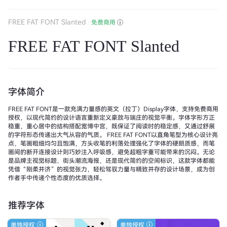
FREE FAT FONT Slanted
免费商用
FREE FAT FONT Slanted
字体简介
FREE FAT FONT是一款充满力量感的英文（拉丁）Display字体，支持免费商用
授权，以现代简约的设计语言重新定义豪放与端庄的视觉平衡。字体字形方正
稳重，重心居中的结构搭配宽博中宫，既保证了阅读时的稳定感，又通过舒展
的字符形态传递出大气从容的气质。 FREE FAT FONT以直角笔型为核心设计亮
点，笔画粗细均匀且饱满，方头收笔的利落处理强化了字体的硬朗质感，而笔
画间的断开连接设计则巧妙注入呼吸感，避免超粗字重可能带来的沉闷。无论
是品牌主视觉标题、街头潮流海报，还是现代简约的空间标识，这款字体都能
凭借“刚柔并济”的视觉张力，轻松驾驭力量与精致并存的设计场景，成为创
作者手中传递个性态度的优质选择。
推荐字体
单独授权
单独授权