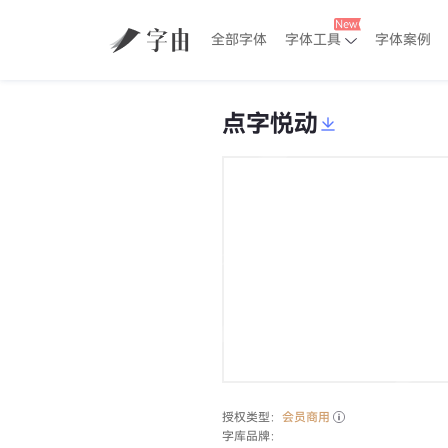
全部字体
字体工具
字体案例
点字悦动
授权类型：
会员商用
字库品牌：