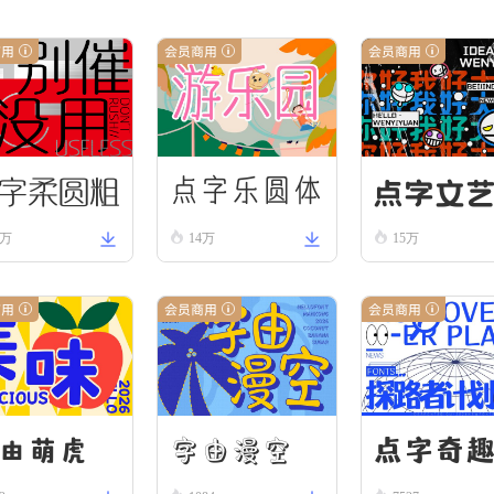
商用
会员商用
会员商用
字柔圆粗
点字文
点字乐圆体
1万
14万
15万
85
商用
会员商用
会员商用
字由漫空
点字奇趣
由萌虎