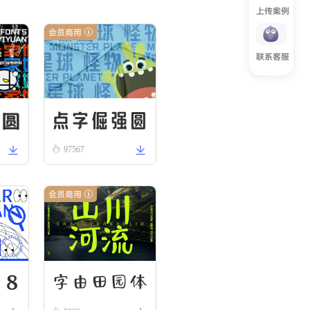
上传案例
会员商用
联系客服
艺圆
点字倔强圆
97567
75
会员商用
 8
字由田园体