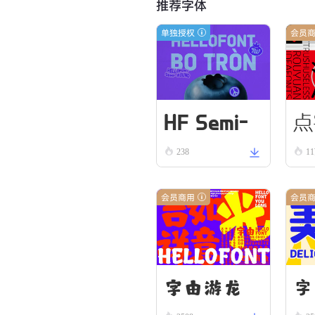
推荐字体
单独授权
会员
HF Semi-
点
238
1
Round VN
Bold
会员商用
会员
字由游龙
字