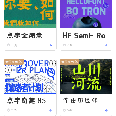
HF Semi-Ro
点字金刚隶
und VN Bold
15万
238
会员商用
会员商用
点字奇趣 85
字由田园体
7527
5993