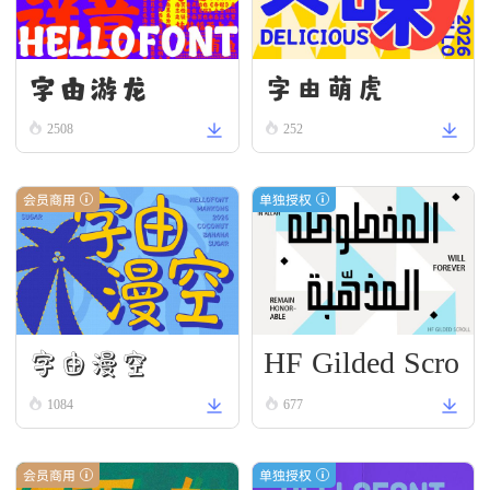
字由游龙
字由萌虎
2508
252
会员商用
单独授权
HF Gilded Scro
字由漫空
ll
1084
677
会员商用
单独授权