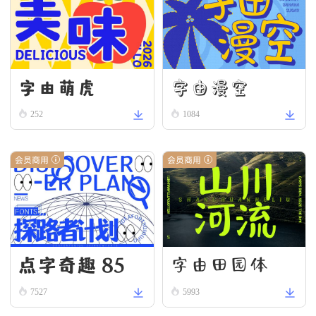
字由漫空
字由萌虎
252
1084
会员商用
会员商用
点字奇趣 85
字由田园体
7527
5993