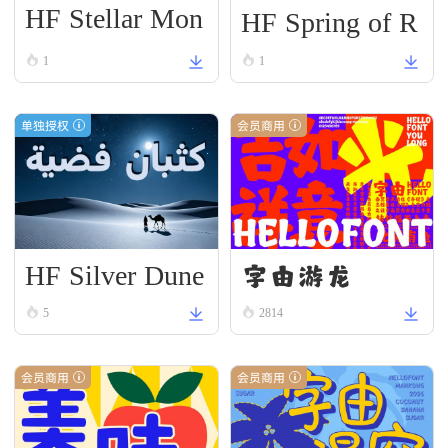
HF Stellar Mon
HF Spring of R
ument
enewal
1
1
单独授权
会员商用
HF Silver Dune
字由游龙
5
2814
会员商用
会员商用