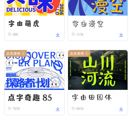
字由漫空
字由萌虎
488
1136
会员商用
会员商用
点字奇趣 85
字由田园体
7659
6054