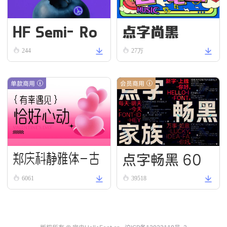
HF Semi-Ro
点字尚黑
und VN Bold
244
27万
单款商用
会员商用
点字畅黑 60
郑庆科静雅体-古
6061
39518
朴版 Simple