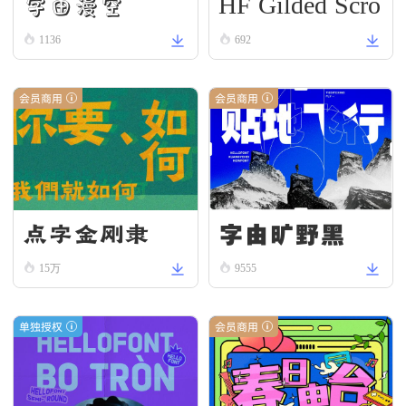
HF Gilded Scro
字由漫空
ll
1136
692
会员商用
会员商用
字由旷野黑
点字金刚隶
15万
9555
单独授权
会员商用