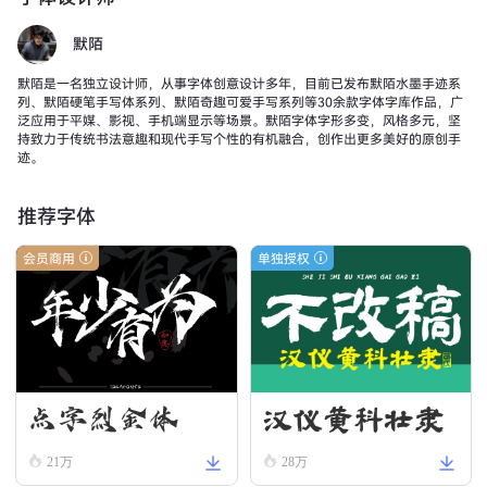
默陌
默陌是一名独立设计师，从事字体创意设计多年，目前已发布默陌水墨手迹系
列、默陌硬笔手写体系列、默陌奇趣可爱手写系列等30余款字体字库作品，广
泛应用于平媒、影视、手机端显示等场景。默陌字体字形多变，风格多元，坚
持致力于传统书法意趣和现代手写个性的有机融合，创作出更多美好的原创手
迹。
推荐字体
会员商用
单独授权
汉仪黄科壮隶
点字烈金体
W
21万
28万