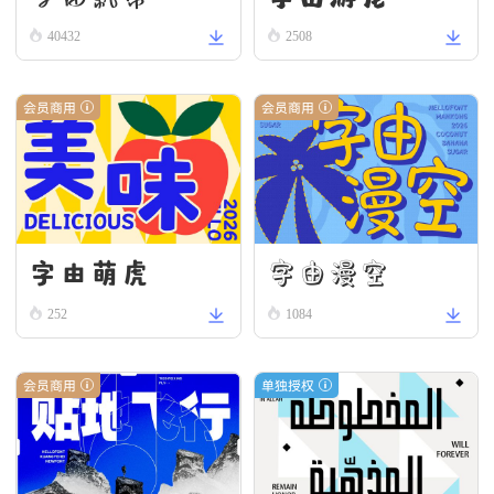
40432
2508
会员商用
会员商用
字由漫空
字由萌虎
252
1084
会员商用
单独授权