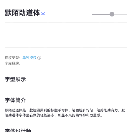
默陌劲道体
授权类型：
单独授权
字库品牌：
字型展示
字体简介
默陌劲道体是一款铿锵犀利的标题手写体，笔画粗犷均匀，笔势刚劲有力，默
陌劲道体字体呈右倾的轻扬姿态，彰显不凡的精气神和力量感。
字体设计师