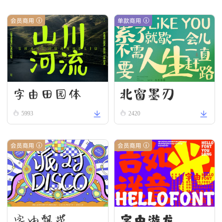
会员商用
单款商用
字由田园体
北窗墨刃
5993
2420
会员商用
会员商用
字由游龙
字由飘带