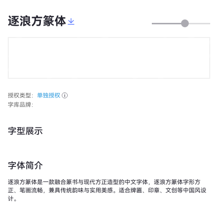
逐浪方篆体
授权类型：
单独授权
字库品牌：
字型展示
字体简介
逐浪方篆体是一款融合篆书与现代方正造型的中文字体，逐浪方篆体字形方
正、笔画流畅，兼具传统韵味与实用美感。适合牌匾、印章、文创等中国风设
计。