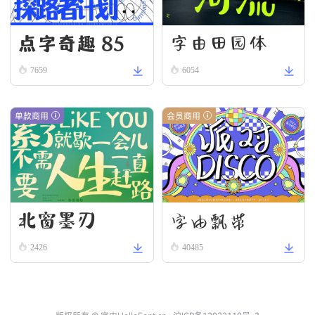
点字奇趣 85
字由田园体
7659
6054
单款商用
会员商用
北窗墨刃
字由飘带
2426
40485