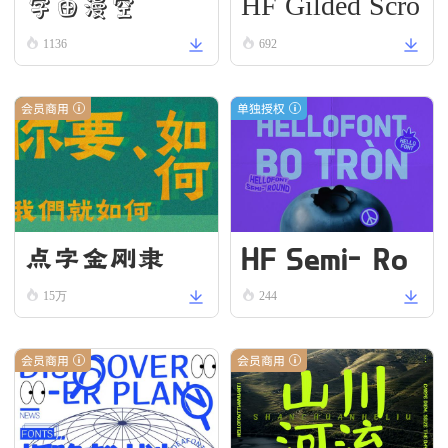
HF Gilded Scro
字由漫空
ll
1136
692
会员商用
单独授权
HF Semi-Ro
点字金刚隶
und VN Bold
15万
244
会员商用
会员商用