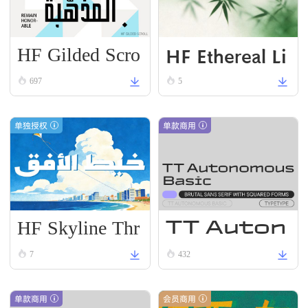
HF Gilded Scro
HF Ethereal Li
ll
VN Black
697
5
单独授权
单款商用
HF Skyline Thr
TT Auton
ead
omous R
7
432
egular
单款商用
会员商用