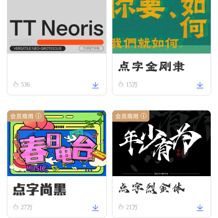
点字金刚隶
TT Neoris Regular
536
15万
会员商用
会员商用
点字尚黑
点字烈金体
27万
21万