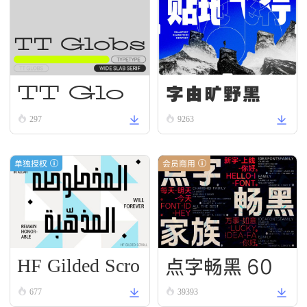
字由旷野黑
TT Glo
bs Reg
297
9263
ular
单独授权
会员商用
HF Gilded Scro
点字畅黑 60
ll
677
39393