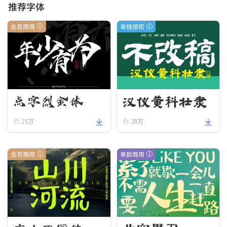
推荐字体
会员商用
单独授权
汉仪黄科壮隶
点字烈金体
W
21万
28万
会员商用
单款商用