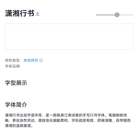
潇湘行书
授权类型：
单独授权
字库品牌：
字型展示
字体简介
潇湘行书出自字语字库，是一款极具江南诗意的手写行书字体。笔画婉转流
畅、牵丝自然灵动，提按变化细腻柔和，字形疏密有致、舒展清雅，自带烟雨
潇湘的温婉意境。