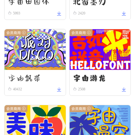
字由田园体
北窗墨刃
5993
2420
会员商用
会员商用
字由游龙
字由飘带
40432
2508
会员商用
会员商用