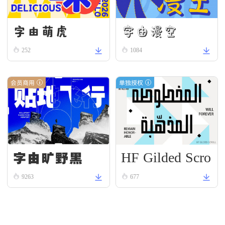
字由漫空
字由萌虎
252
1084
会员商用
单独授权
HF Gilded Scro
字由旷野黑
ll
9263
677