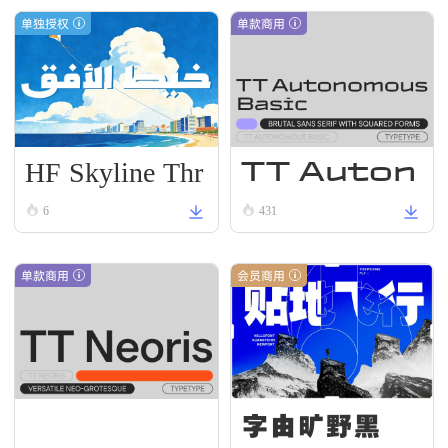
单独授权
单款商用
HF Skyline Thr
TT Auton
ead
omous R
6
431
egular
单款商用
会员商用
字由旷野黑
TT Neoris Regular