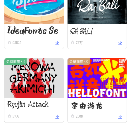
IdeaFonts Se
RA BALI
95825
72万
aweed
免费商用
会员商用
字由游龙
Ryujin Attack
37万
2508