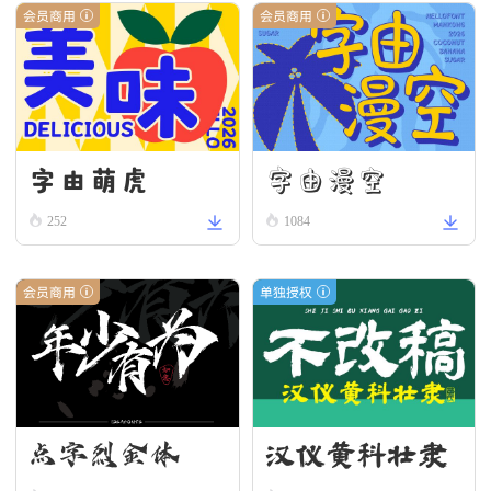
会员商用
会员商用
字由漫空
字由萌虎
252
1084
会员商用
单独授权
汉仪黄科壮隶
点字烈金体