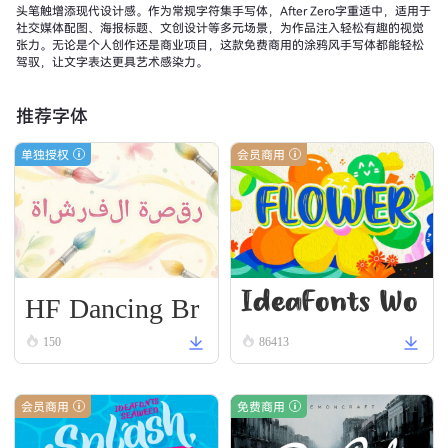
头笔触增添现代设计感。作为常规字符集手写体，After Zero字重适中，适用于
社交媒体配图、海报标题、文创设计等多元场景，为作品注入轻松有趣的视觉
张力。无论是个人创作还是商业项目，这款免费商用的涂鸦风手写体都能轻松
驾驭，让文字表达更具艺术感染力。
推荐字体
单独授权
会员商用
HF Dancing Br
IdeaFonts Wo
ush
150
86413
odcut
会员商用
免费商用