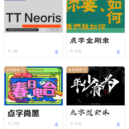
点字金刚隶
TT Neoris Regular
536
15万
会员商用
会员商用
点字尚黑
点字烈金体
27万
21万