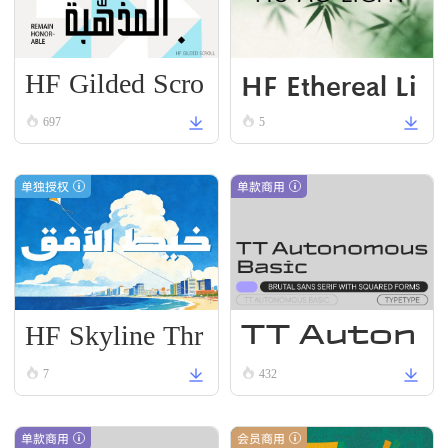
HF Gilded Scro
HF Ethereal Li
ll
VN Black
697
5
单独授权
单款商用
HF Skyline Thr
TT Auton
ead
omous R
7
432
egular
单款商用
会员商用