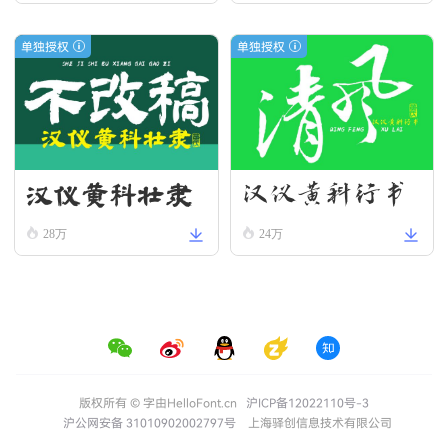
单独授权
单独授权
汉仪黄科壮隶
汉仪黄科行书
W
W
28万
24万
版权所有 © 字由HelloFont.cn
沪ICP备12022110号-3
沪公网安备 31010902002797号
上海驿创信息技术有限公司