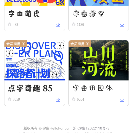
字由漫空
字由萌虎
488
1136
会员商用
会员商用
点字奇趣 85
字由田园体
7659
6054
版权所有 © 字由HelloFont.cn
沪ICP备12022110号-3