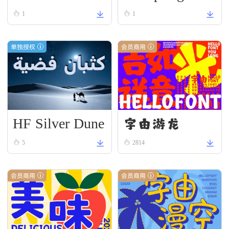
ument
enewal
1
1
单独授权
会员商用
HF Silver Dune
字由游龙
5
2814
会员商用
会员商用