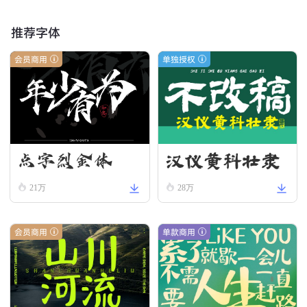
推荐字体
会员商用
单独授权
汉仪黄科壮隶
点字烈金体
W
21万
28万
会员商用
单款商用