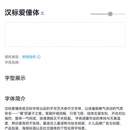
汉标爱僮体
授权类型：
单独授权
字库品牌：
字型展示
字体简介
汉标爱僮体是汉标字库出品的手写艺术类中文字体，以孩童般稚气灵动的气质
命名——"僮"即童子之意。笔画纤细流畅、行笔飞扬，结体左紧右松、开合对比
强烈，整体一气呵成，浪漫洒脱又不失轻盈。 字体透着年幼的单纯与天真温
度，辨识度高但不张扬。最适合儿童读物与绘本排版、少儿品牌广告主标题、
产品包装、海报标语以及社交媒体的个性化用字场景。