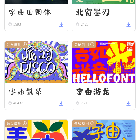
字由田园体
北窗墨刃
5993
2420
会员商用
会员商用
字由游龙
字由飘带
40432
2508
会员商用
会员商用