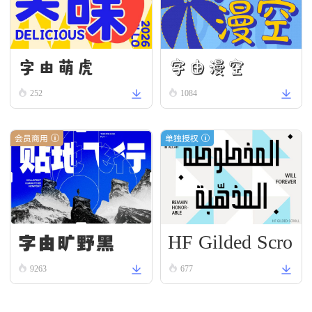
字由漫空
字由萌虎
252
1084
会员商用
单独授权
HF Gilded Scro
字由旷野黑
ll
9263
677