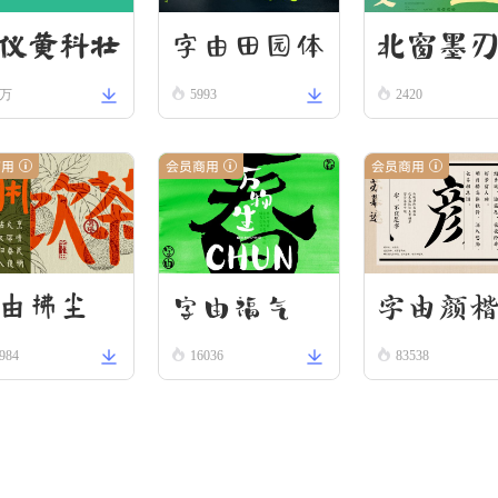
字由田园体
北窗墨
仪黄科壮
8万
5993
2420
 W
商用
会员商用
会员商用
字由颜
由拂尘
字由福气
984
16036
83538