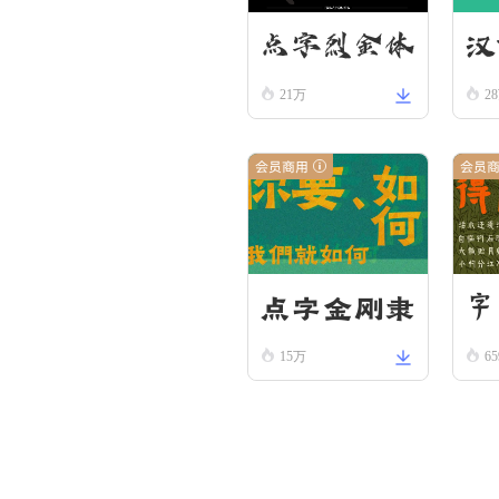
汉
点字烈金体
21万
2
隶
会员商用
会员
点字金刚隶
字
15万
65