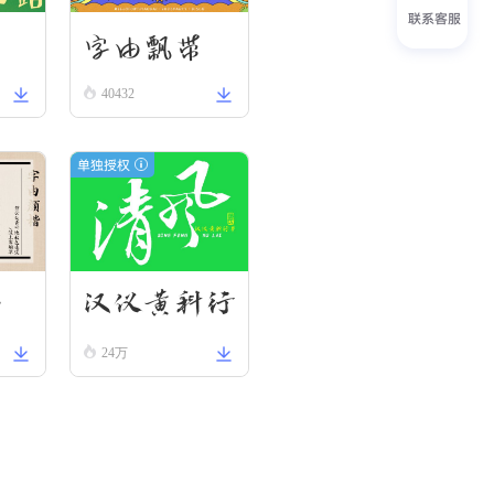
联系客服
刃
字由飘带
40432
单独授权
楷
汉仪黄科行
24万
书 W