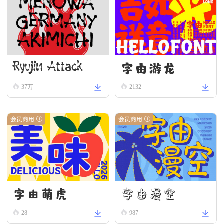
字由游龙
Ryujin Attack
37万
2132
会员商用
会员商用
字由漫空
字由萌虎
28
987