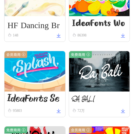
HF Dancing Br
IdeaFonts Wo
ush
148
86398
odcut
会员商用
免费商用
IdeaFonts Se
RA BALI
95803
72万
aweed
免费商用
会员商用