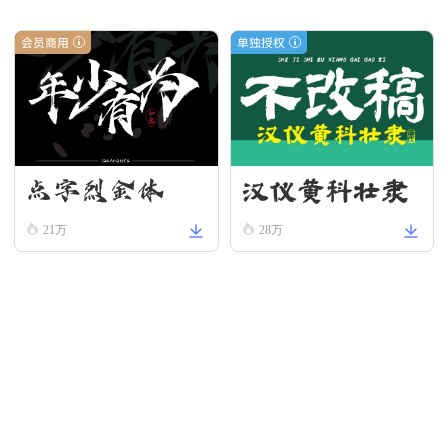
会员商用
单独授权
汉仪黄科壮隶
点字烈金体
W
21万
28万