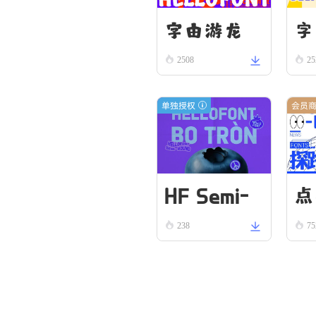
字由游龙
字
2508
25
单独授权
会员
HF Semi-
点
238
75
Round VN
5
Bold