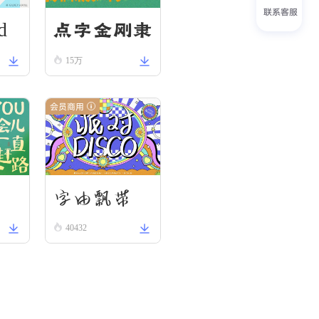
联系客服
d
点字金刚隶
15万
会员商用
刃
字由飘带
40432