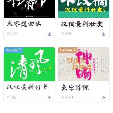
汉仪黄科壮隶
点字烈金体
W
21万
28万
单独授权
会员商用
汉仪黄科行书
点字玲珑
W
24万
64638