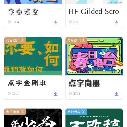
HF Gilded Scro
字由漫空
ll
1084
677
会员商用
会员商用
点字尚黑
点字金刚隶
15万
27万
会员商用
单独授权