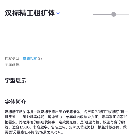
汉标精工粗犷体
授权类型：
单独授权
字库品牌：
字型展示
字体简介
汉标精工粗犷体是一款汉标字库出品的毛笔楷体，名字里的"精工"与"粗犷"是一
组反差——笔触粗实绵润、绵中带力，单字纵向收敛求方正，雍容端正却不张
扬嚣张。比起炸场的肌理装饰字，这款更克制，是"粗里有精、放里有度"的路
线。适合 LOGO、书名题字、包装主标、招牌及书法海报，横竖排版都稳，做
需要"分量感但不闹"的场景尤其对味。