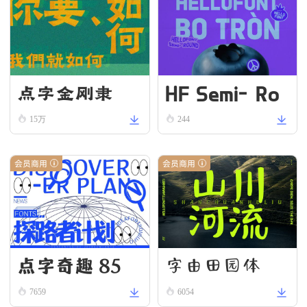
HF Semi-Ro
点字金刚隶
und VN Bold
15万
244
会员商用
会员商用
点字奇趣 85
字由田园体
7659
6054