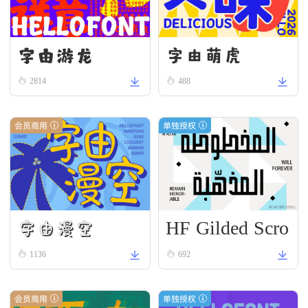
字由游龙
字由萌虎
2814
488
会员商用
单独授权
HF Gilded Scro
字由漫空
ll
1136
692
会员商用
单独授权