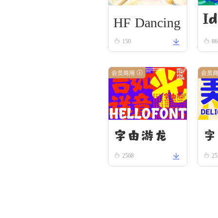
HF Dancing
Id
Brush
150
86
W
会员商用
会员
字由游龙
字
2508
25