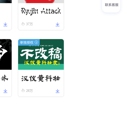
联系客服
Ryujin Attack
37万
单独授权
汉仪黄科壮
金体
28万
隶 W