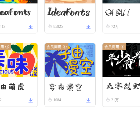
eaFonts
IdeaFonts
RA BALI
413
95825
72万
oodcut
Seaweed
商用
会员商用
会员商用
字由漫空
由萌虎
点字烈
2
1084
21万