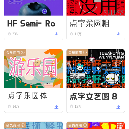
HF Semi-Ro
点字柔圆粗
und VN Bold
238
11万
会员商用
会员商用
点字文艺圆 8
点字乐圆体
5
14万
15万
会员商用
会员商用