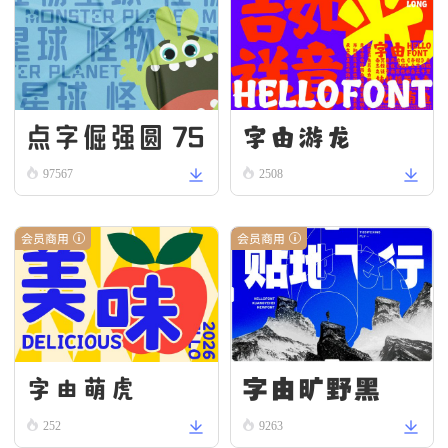
字由游龙
点字倔强圆 75
97567
2508
会员商用
会员商用
字由旷野黑
字由萌虎
252
9263