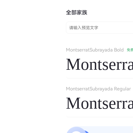
全部家族
MontserratSubrayada Bold
免
Montserr
MontserratSubrayada Regular
Montserra