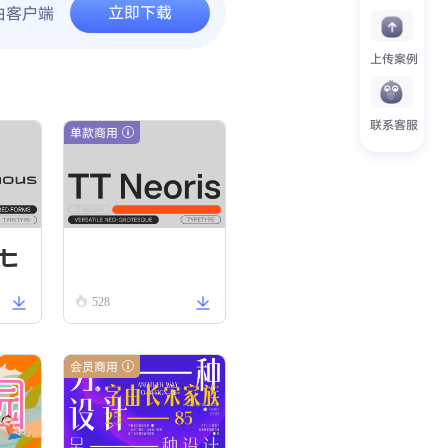
立即下载
由客户端
上传案例
联系客服
单款商用
t
TT Neoris Regular
528
o
g
会员商用