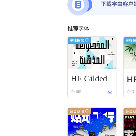
下载字由客户
推荐字体
单独授权
单独
HF Gilded
HF
Scroll
661
3
l 
ck
会员商用
会员