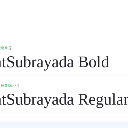
费商用
atSubrayada Bold
免费商用
tSubrayada Regula