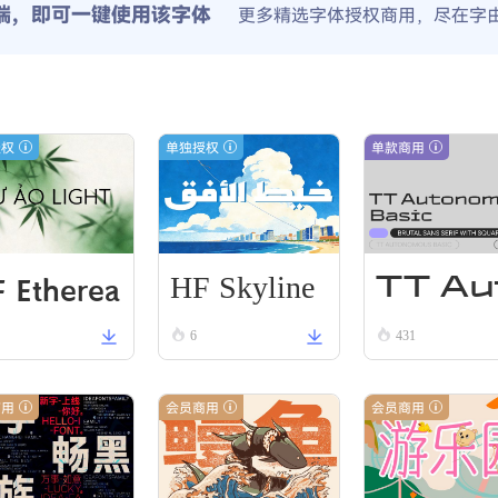
端，即可一键使用该字体
更多精选字体授权商用，尽在字
授权
单独授权
单款商用
HF Skyline
 Etherea
TT Au
Thread
6
431
Li VN Bla
onom
us Re
商用
会员商用
会员商用
ular