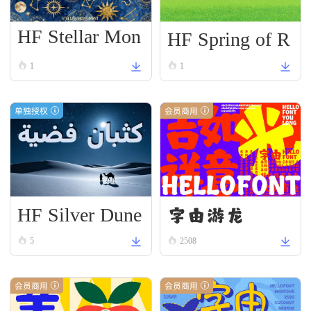
HF Stellar Mon
HF Spring of R
ument
enewal
1
1
单独授权
会员商用
HF Silver Dune
字由游龙
5
2508
会员商用
会员商用