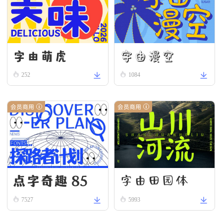
字由漫空
字由萌虎
252
1084
会员商用
会员商用
点字奇趣 85
字由田园体
7527
5993