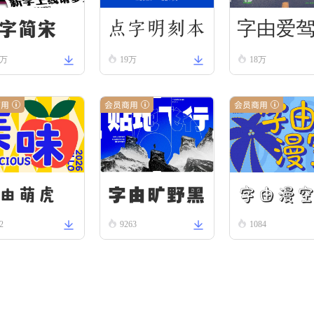
字简宋
点字明刻本
字由爱
2万
19万
18万
婉宋
路体-宋
商用
会员商用
会员商用
字由旷野黑
字由漫
由萌虎
2
9263
1084