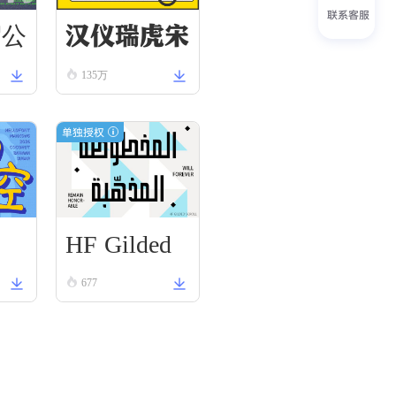
联系客服
汉仪瑞虎宋
驾公
135万
W
单独授权
HF Gilded
空
Scroll
677