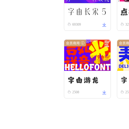
字由长宋 5
点
69309
3
5
会员商用
会员
字由游龙
字
2508
25