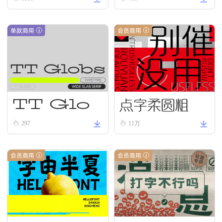
Regular
单款商用
会员商用
点字柔圆粗
TT Glo
bs Reg
297
11万
ular
会员商用
会员商用