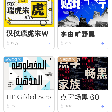
汉仪瑞虎宋W
字由旷野黑
135万
9263
单独授权
会员商用
HF Gilded Scro
点字畅黑 60
ll
677
39393