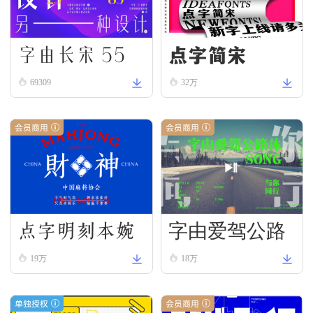
字由长宋 55
点字简宋
69309
32万
会员商用
会员商用
点字明刻本婉
字由爱驾公路
19万
18万
宋
体-宋
单独授权
会员商用